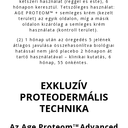
kétszeri használat (reggel es este), 6
hónapon keresztül. Tetszőleges használat:
AGE PROTEOM™ + semleges krém (kezelt
terület) az egyik oldalon, míg a másik
oldalon kizárólag a semleges krém
használata (kontroll terület).
(2) 1 hónap után az öregedés 5 jelének
átlagos javulása összehasonlítva biológiai
hatással nem járó placebo 2 hónapon át
tartó használatával – klinikai kutatás, 6
hónap, 55 önkéntes.
EXKLUZÍV
PROTEODERMÁLIS
TECHNIKA
Az Age Proteom
Advanced
TM