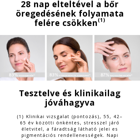
28 nap elteltével a bőr
öregedésének folyamata
(1)
felére
csökken
Tesztelve és klinikailag
jóváhagyva
(1) Klinikai vizsgalat (pontozás), 55, 42–
65 év közötti önkéntes, stresszel járó
életvitel, a fáradtság látható jelei es
pigmentációs rendellenességek. Napi