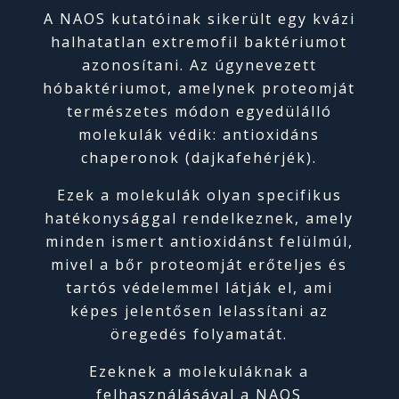
A NAOS kutatóinak sikerült egy kvázi
halhatatlan extremofil baktériumot
azonosítani. Az úgynevezett
hóbaktériumot, amelynek proteomját
természetes módon egyedülálló
molekulák védik: antioxidáns
chaperonok (dajkafehérjék).
Ezek a molekulák olyan specifikus
hatékonysággal rendelkeznek, amely
minden ismert antioxidánst felülmúl,
mivel a bőr proteomját erőteljes és
tartós védelemmel látják el, ami
képes jelentősen lelassítani az
öregedés folyamatát.
Ezeknek a molekuláknak a
felhasználásával a NAOS