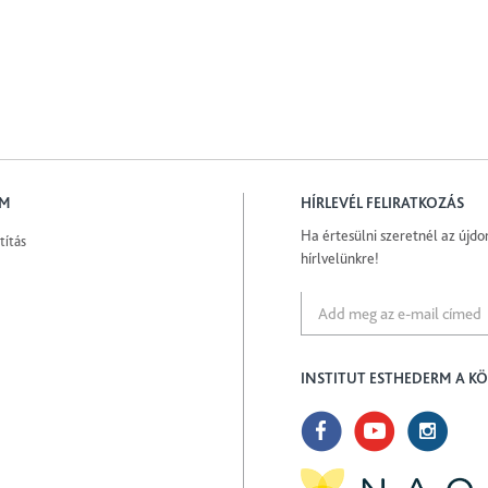
EM
HÍRLEVÉL FELIRATKOZÁS
Ha értesülni szeretnél az újdon
títás
hírlvelünkre!
INSTITUT ESTHEDERM A K