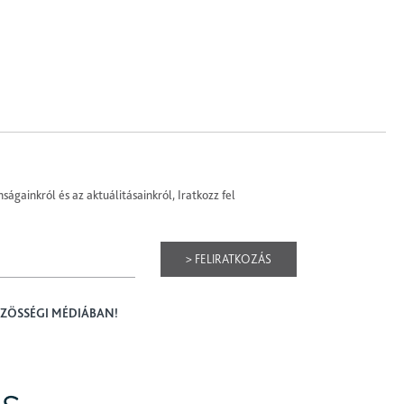
ságainkról és az aktuálitásainkról, Iratkozz fel
> FELIRATKOZÁS
ÖZÖSSÉGI MÉDIÁBAN!