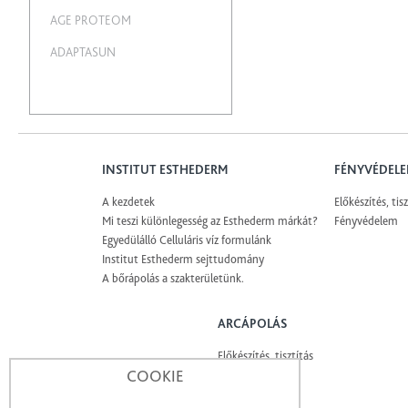
AGE PROTEOM
ADAPTASUN
INSTITUT ESTHEDERM
FÉNYVÉDEL
A kezdetek
Előkészítés, tisz
Mi teszi különlegesség az Esthederm márkát?
Fényvédelem
Egyedülálló Celluláris víz formulánk
Institut Esthederm sejttudomány
A bőrápolás a szakterületünk.
ARCÁPOLÁS
Előkészítés, tisztítás
COOKIE
Energizálás
Ápolás