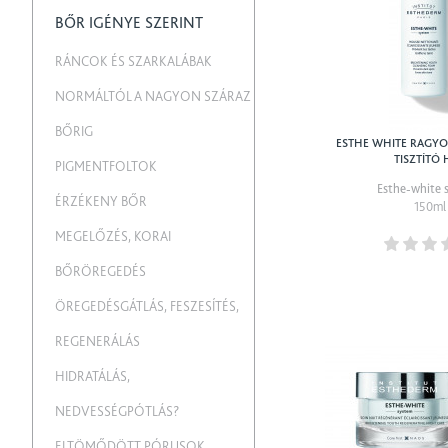
BŐR IGÉNYE SZERINT
RÁNCOK ÉS SZARKALÁBAK
NORMÁLTÓL A NAGYON SZÁRAZ
BŐRIG
ESTHE WHITE RAGY
TISZTÍTÓ 
PIGMENTFOLTOK
Esthe-white 
ÉRZÉKENY BŐR
150ml
MEGELŐZÉS, KORAI
BŐRÖREGEDÉS
ÖREGEDÉSGÁTLÁS, FESZESÍTÉS,
REGENERÁLÁS
HIDRATÁLÁS,
NEDVESSÉGPÓTLÁS?
ELTÖMŐDÖTT PÓRUSOK,