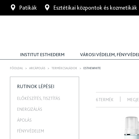
Patikák
Esztétikai központok és kozmetikák
INSTITUT ESTHEDERM
VÁROSI VÉDELEM, FÉNYVÉDE
FŐOLDAL
>
ARCÁPOLÁS
>
TERMÉKCSALÁDOK
>
ESTHEWHITE
RUTINOK LÉPÉSEI
ELŐKÉSZÍTÉS, TISZTÍTÁS
6 TERMÉK
MEGJE
ENERGIZÁLÁS
ÁPOLÁS
FÉNYVÉDELEM