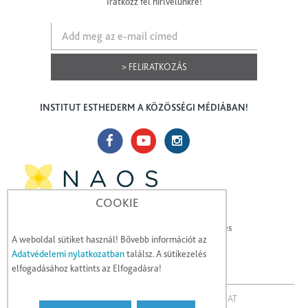
Iratkozz fel hírlvelünkre!
> FELIRATKOZÁS
INSTITUT ESTHEDERM A KÖZÖSSÉGI MÉDIÁBAN!
COOKIE
A NAOS hisz az ökobiológiában, amely segítségével
hatékonyabban megóvhatja a bőr ökoszisztémáját, és
A weboldal sütiket használ! Bővebb információt az
megerősítheti a természetes mechanizmusait.
Adatvédelemi nylatkozatban
találsz. A sütikezelés
elfogadásához kattints az Elfogadásra!
KAPCSOLAT
JOGI NYILATKOZAT