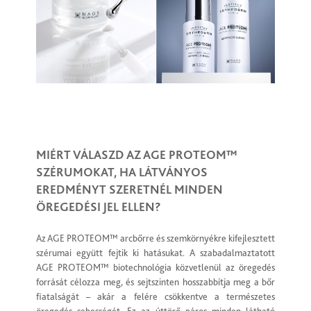
MIÉRT VÁLASZD AZ AGE PROTEOM™
SZÉRUMOKAT, HA LÁTVÁNYOS
EREDMÉNYT SZERETNÉL MINDEN
ÖREGEDÉSI JEL ELLEN?
Az AGE PROTEOM™ arcbőrre és szemkörnyékre kifejlesztett
szérumai együtt fejtik ki hatásukat. A szabadalmaztatott
AGE PROTEOM™ biotechnológia közvetlenül az öregedés
forrását célozza meg, és sejtszinten hosszabbítja meg a bőr
fiatalságát – akár a felére csökkentve a természetes
öregedés sebességét. Ez az úttörő páros minden látható