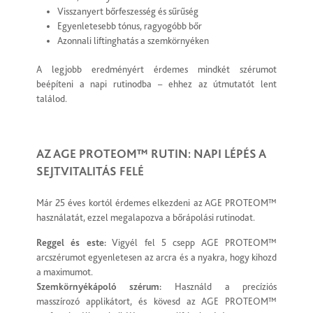
Visszanyert bőrfeszesség és sűrűség
Egyenletesebb tónus, ragyogóbb bőr
Azonnali liftinghatás a szemkörnyéken
A legjobb eredményért érdemes mindkét szérumot
beépíteni a napi rutinodba – ehhez az útmutatót lent
találod.
AZ AGE PROTEOM™ RUTIN: NAPI LÉPÉS A
SEJTVITALITÁS FELÉ
Már 25 éves kortól érdemes elkezdeni az AGE PROTEOM™
használatát, ezzel megalapozva a bőrápolási rutinodat.
Reggel és este:
Vigyél fel 5 csepp AGE PROTEOM™
arcszérumot egyenletesen az arcra és a nyakra, hogy kihozd
a maximumot.
Szemkörnyékápoló szérum:
Használd a precíziós
masszírozó applikátort, és kövesd az AGE PROTEOM™