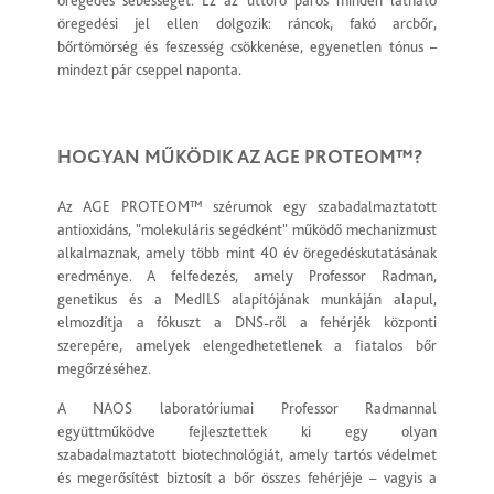
öregedési jel ellen dolgozik: ráncok, fakó arcbőr,
bőrtömörség és feszesség csökkenése, egyenetlen tónus –
mindezt pár cseppel naponta.
HOGYAN MŰKÖDIK AZ AGE PROTEOM™?
Az AGE PROTEOM™ szérumok egy szabadalmaztatott
antioxidáns, "molekuláris segédként" működő mechanizmust
alkalmaznak, amely több mint 40 év öregedéskutatásának
eredménye. A felfedezés, amely Professor Radman,
genetikus és a MedILS alapítójának munkáján alapul,
elmozdítja a fókuszt a DNS-ről a fehérjék központi
szerepére, amelyek elengedhetetlenek a fiatalos bőr
megőrzéséhez.
A NAOS laboratóriumai Professor Radmannal
együttműködve fejlesztettek ki egy olyan
szabadalmaztatott biotechnológiát, amely tartós védelmet
és megerősítést biztosít a bőr összes fehérjéje – vagyis a