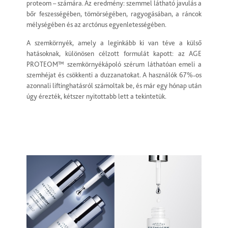
proteom – számára. Az eredmény: szemmel látható javulás a
bőr feszességében, tömörségében, ragyogásában, a ráncok
mélységében és az arctónus egyenletességében.
A szemkörnyék, amely a leginkább ki van téve a külső
hatásoknak, különösen célzott formulát kapott: az AGE
PROTEOM™ szemkörnyékápoló szérum láthatóan emeli a
szemhéjat és csökkenti a duzzanatokat. A használók 67%-os
azonnali liftinghatásról számoltak be, és már egy hónap után
úgy érezték, kétszer nyitottabb lett a tekintetük.