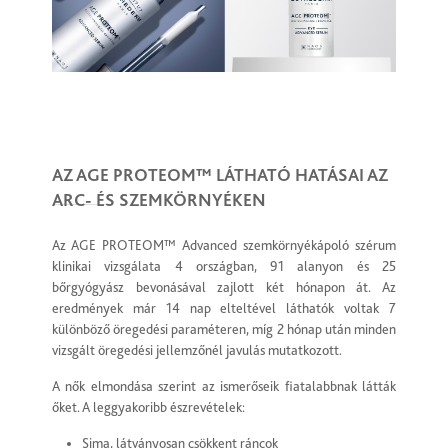
AZ AGE PROTEOM™ LÁTHATÓ HATÁSAI AZ
ARC- ÉS SZEMKÖRNYÉKEN
Az AGE PROTEOM™ Advanced szemkörnyékápoló szérum
klinikai vizsgálata 4 országban, 91 alanyon és 25
bőrgyógyász bevonásával zajlott két hónapon át. Az
eredmények már 14 nap elteltével láthatók voltak 7
különböző öregedési paraméteren, míg 2 hónap után minden
vizsgált öregedési jellemzőnél javulás mutatkozott.
A nők elmondása szerint az ismerőseik fiatalabbnak látták
őket. A leggyakoribb észrevételek:
Sima, látványosan csökkent ráncok