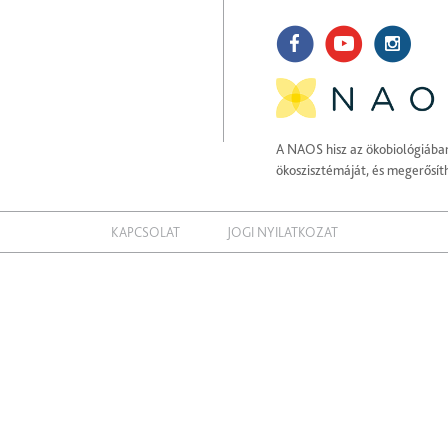
A NAOS hisz az ökobiológiába
ökoszisztémáját, és megerősít
KAPCSOLAT
JOGI NYILATKOZAT