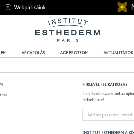
Webpatikáink
LEM
ARCÁPOLÁS
AGE PROTEOM
AKTUALITÁSOK
EM
HÍRLEVÉL FELIRATKOZÁS
Ha értesülni szeretnél az újdon
títás
hírlvelünkre!
INSTITUT ESTHEDERM A K