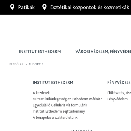
Patikák
Esztétikai központok és kozmetikák
INSTITUT ESTHEDERM
VÁROSI VÉDELEM, FÉNYVÉDE
KEZDŐLAP
>
THE CIRCLE
INSTITUT ESTHEDERM
FÉNYVÉDEL
A kezdetek
Előkészítés, tisz
Mi teszi különlegesség az Esthederm márkát?
Fényvédelem
Egyedülálló Celluláris víz formulánk
Institut Esthederm sejttudomány
A bőrápolás a szakterületünk.