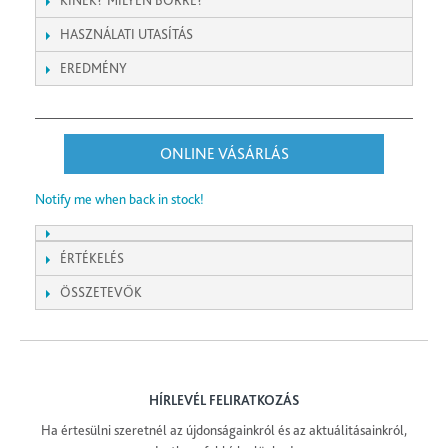
KINEK? MILYEN BŐRRE?
HASZNÁLATI UTASÍTÁS
EREDMÉNY
ONLINE VÁSÁRLÁS
Notify me when back in stock!
ÉRTÉKELÉS
ÖSSZETEVŐK
HÍRLEVÉL FELIRATKOZÁS
Ha értesülni szeretnél az újdonságainkról és az aktuálitásainkról,