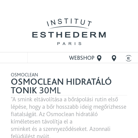
WEBSHOP
MEGNYITÁSA
OSMOCLEAN
OSMOCLEAN HIDRATÁLÓ
TONIK
30ML
"A smink eltávolítása a bőrápolási rutin első
lépése, hogy a bőr hosszabb ideig megőrizhesse
fiatalságát. Az Osmoclean hidratáló
kíméletesen távolítja el a
sminket és a szennyeződéseket. Azonnali
felüdülést nyújt.