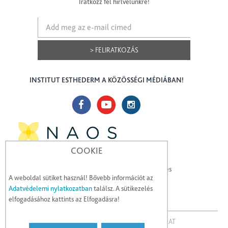
Iratkozz fel hírlvelünkre!
> FELIRATKOZÁS
INSTITUT ESTHEDERM A KÖZÖSSÉGI MÉDIÁBAN!
COOKIE
A NAOS hisz az ökobiológiában, amely segítségével
hatékonyabban megóvhatja a bőr ökoszisztémáját, és
A weboldal sütiket használ! Bővebb információt az
megerősítheti a természetes mechanizmusait.
Adatvédelemi nylatkozatban
találsz. A sütikezelés
elfogadásához kattints az Elfogadásra!
KAPCSOLAT
JOGI NYILATKOZAT