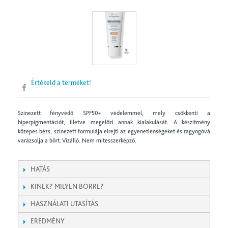
Értékeld a terméket!
Színezett fényvédő SPF50+ védelemmel, mely csökkenti a
hiperpigmentációt, illetve megelőzi annak kialakulását. A készítmény
közepes bézs, színezett formulája elrejti az egyenetlenségeket és ragyogóvá
varázsolja a bőrt. Vízálló. Nem mitesszerképző.
HATÁS
KINEK? MILYEN BŐRRE?
HASZNÁLATI UTASÍTÁS
EREDMÉNY