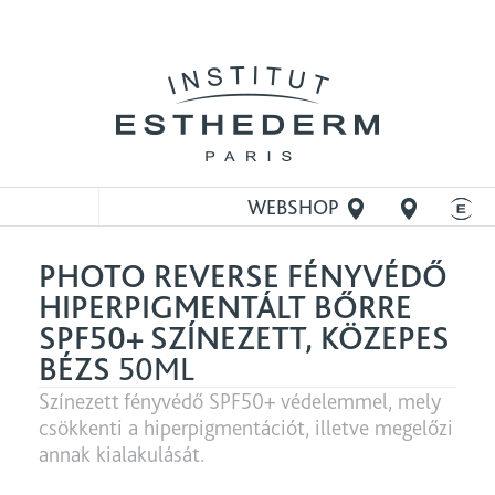
WEBSHOP
MEGNYITÁSA
PHOTO REVERSE FÉNYVÉDŐ
HIPERPIGMENTÁLT BŐRRE
SPF50+ SZÍNEZETT, KÖZEPES
BÉZS
50ML
Színezett fényvédő SPF50+ védelemmel, mely
csökkenti a hiperpigmentációt, illetve megelőzi
annak kialakulását.