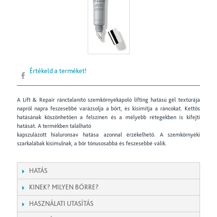
Értékeld a terméket!
A Lift & Repair ránctalanító szemkörnyékápoló lifting hatású gél textúrája
napról napra feszesebbé varázsolja a bőrt, és kisimítja a ráncokat. Kettős
hatásának köszönhetően a felszínen és a mélyebb rétegekben is kifejti
hatását. A termékben található
kapszulázott hialuronsav hatása azonnal érzékelhető. A szemkörnyéki
szarkalábak kisimulnak, a bőr tónusosabbá és feszesebbé válik.
HATÁS
KINEK? MILYEN BŐRRE?
HASZNÁLATI UTASÍTÁS