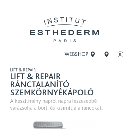
WEBSHOP
MEGNYITÁSA
LIFT & REPAIR
LIFT & REPAIR
RÁNCTALANÍTÓ
SZEMKÖRNYÉKÁPOLÓ
A készítmény napról napra feszesebbé
varázsolja a bőrt, és kisimítja a ráncokat.