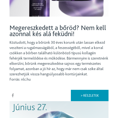
Megereszkedett a bőröd? Nem kell
azonnal kés alá feküdni!
Köztudott, hogy a bőrünk 30 éves korunk után lassan elkezd
veszíteni a rugalmasságából, a feszességéből, mivel a korral
csökken a bőrben található különböző típusú kollagén
fehérjék termelődése és működése. Bármennyire is szeretnénk
elkerülni, bőrünk megereszkedése sajnos egy természetes
folyamat, azonban a jó hír az, hogy már nem csak szike által
szerezhetjük vissza hangsúlyosabb kontúrjainkat.
Forrás: nlc.hu
> RÉSZLETEK