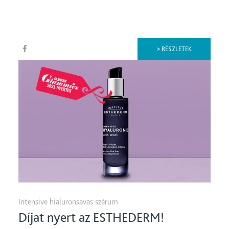
> RÉSZLETEK
Intensive hialuronsavas szérum
Díjat nyert az ESTHEDERM!