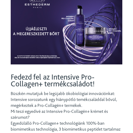
Fedezd fel az Intensive Pro-
Collagen+ termékcsaládot!
Büszkén mutatjuk be legújabb ökobiológiai innovációnkat:
Intensive sorozatunk egy hiánypótló temékcsaláddal bővül,
megérkeztek a Pro-Collagén+ termékek.
Mi teszi egyedivé az Intensive Pro-Collagén+ krémet és
szérumot?
Egyedülálló Pro-Collagen+ technológiánk 100%-ban
biomimetikus technológia, 3 biomimetikus peptidet tartalmaz