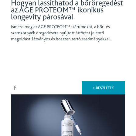
Hogyan lassíthatod a bőröregedést
az AGE PROTEOM™ ikonikus
longevity párosával
Ismerd meg az AGE PROTEOM™ szérumokat, a bőr- és
szemkörnyék öregedésére nyújtott áttörést jelentő
megoldást, látványos és hosszan tartó eredményekkel.
> RÉSZLETEK