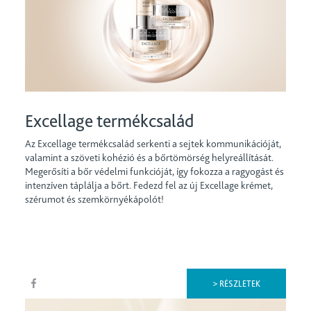
Excellage termékcsalád
Az Excellage termékcsalád serkenti a sejtek kommunikációját,
valamint a szöveti kohézió és a bőrtömörség helyreállítását.
Megerősíti a bőr védelmi funkcióját, így fokozza a ragyogást és
intenzíven táplálja a bőrt. Fedezd fel az új Excellage krémet,
szérumot és szemkörnyékápolót!
> RÉSZLETEK