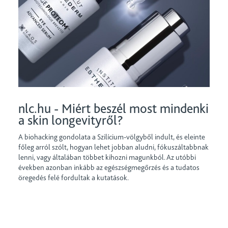
nlc.hu - Miért beszél most mindenki
a skin longevityről?
A biohacking gondolata a Szilícium-völgyből indult, és eleinte
főleg arról szólt, hogyan lehet jobban aludni, fókuszáltabbnak
lenni, vagy általában többet kihozni magunkból. Az utóbbi
években azonban inkább az egészségmegőrzés és a tudatos
öregedés felé fordultak a kutatások.