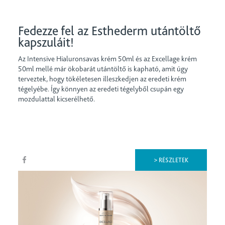
Fedezze fel az Esthederm utántöltő
kapszuláit!
Az Intensive Hialuronsavas krém 50ml és az Excellage krém
50ml mellé már ökobarát utántöltő is kapható, amit úgy
terveztek, hogy tökéletesen illeszkedjen az eredeti krém
tégelyébe. Így könnyen az eredeti tégelyből csupán egy
mozdulattal kicserélhető.
> RÉSZLETEK