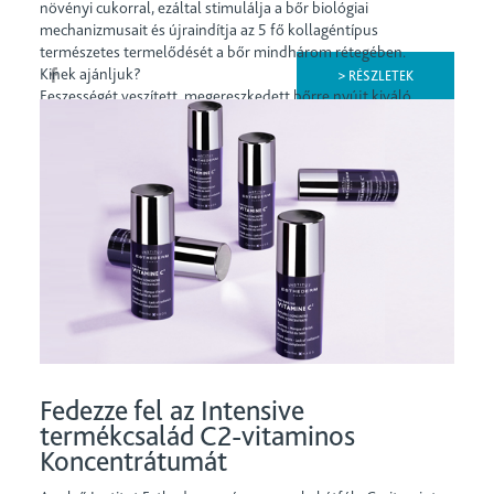
növényi cukorral, ezáltal stimulálja a bőr biológiai
mechanizmusait és újraindítja az 5 fő kollagéntípus
természetes termelődését a bőr mindhárom rétegében.
Kinek ajánljuk?
> RÉSZLETEK
Feszességét veszített, megereszkedett bőrre nyújt kiváló
megoldást, puhaságot, rugalmasságot biztosítva, miközben
növeli a bőr mechanikai ellenállóképességét. Érzéki illata,
textúrája, klinikailag bizonyított hatékonysága támasztja alá
egyediségét.
Használata:
A szérumot és a krémet nappali és esti rutinban egyaránt
alkalmazzuk, 2 hónapos intenzív programként, a maximális
hatás elérése érdekében.
Fedezze fel az Intensive
termékcsalád C2-vitaminos
Koncentrátumát