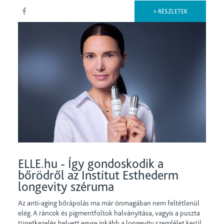
> RÉSZLETEK
ELLE.hu - Így gondoskodik a
bőrödről az Institut Esthederm
longevity széruma
Az anti-aging bőrápolás ma már önmagában nem feltétlenül
elég. A ráncok és pigmentfoltok halványítása, vagyis a puszta
tünetkezelés helyett egyre inkább a longevity szemlélet kerül