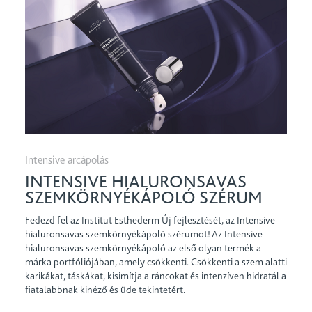
Intensive arcápolás
INTENSIVE HIALURONSAVAS
SZEMKÖRNYÉKÁPOLÓ SZÉRUM
Fedezd fel az Institut Esthederm Új fejlesztését, az Intensive
hialuronsavas szemkörnyékápoló szérumot! Az Intensive
hialuronsavas szemkörnyékápoló az első olyan termék a
márka portfóliójában, amely csökkenti. Csökkenti a szem alatti
karikákat, táskákat, kisimítja a ráncokat és intenzíven hidratál a
fiatalabbnak kinéző és üde tekintetért.