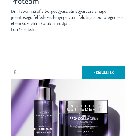
Proteom
Dr. Hatvani Zsófia bőrgyógyász elmagyarázza a nagy
jelentőségű felfedezés lényegét, ami felülírja a bőr öregedése
elleni küzdelem korábbi módjait.
Forrás: elle.hu
> RÉSZLETEK