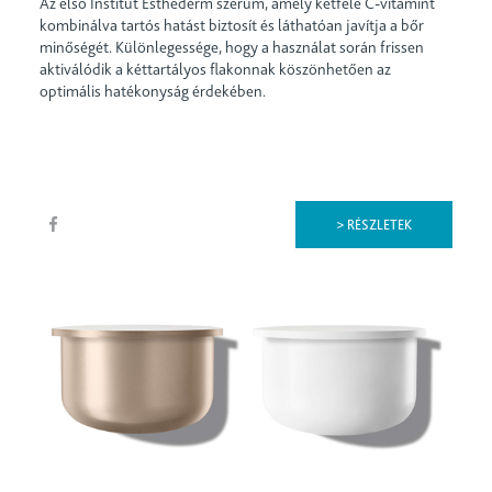
Az első Institut Esthederm szérum, amely kétféle C-vitamint
kombinálva tartós hatást biztosít és láthatóan javítja a bőr
minőségét. Különlegessége, hogy a használat során frissen
aktiválódik a kéttartályos flakonnak köszönhetően az
optimális hatékonyság érdekében.
> RÉSZLETEK