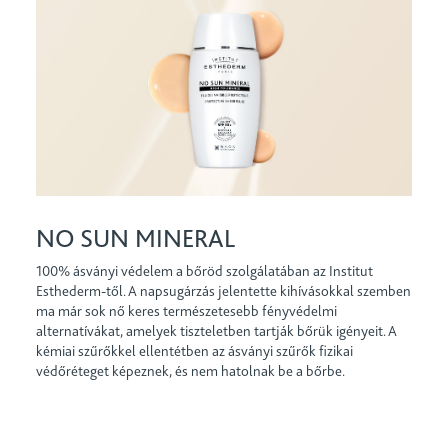
NO SUN MINERAL
100% ásványi védelem a bőröd szolgálatában az Institut
Esthederm-től. A napsugárzás jelentette kihívásokkal szemben
ma már sok nő keres természetesebb fényvédelmi
alternatívákat, amelyek tiszteletben tartják bőrük igényeit. A
kémiai szűrőkkel ellentétben az ásványi szűrők fizikai
védőréteget képeznek, és nem hatolnak be a bőrbe.