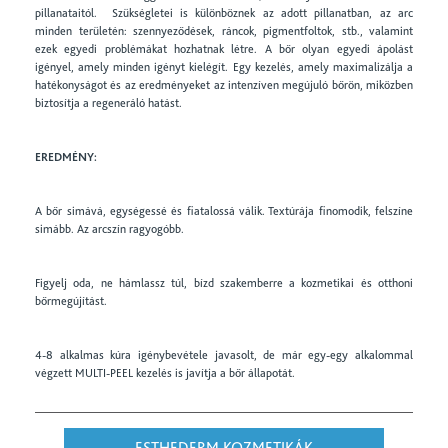
pillanataitól. Szükségletei is különböznek az adott pillanatban, az arc
minden területén: szennyeződések, ráncok, pigmentfoltok, stb., valamint
ezek egyedi problémákat hozhatnak létre. A bőr olyan egyedi ápolást
igényel, amely minden igényt kielégít. Egy kezelés, amely maximalizálja a
hatékonyságot és az eredményeket az intenzíven megújuló bőrön, miközben
biztosítja a regeneráló hatást.
EREDMÉNY:
A bőr simává, egységessé és fiatalossá válik. Textúrája finomodik, felszíne
simább. Az arcszín ragyogóbb.
Figyelj oda, ne hámlassz túl, bízd szakemberre a kozmetikai és otthoni
bőrmegújítást.
4-8 alkalmas kúra igénybevétele javasolt, de már egy-egy alkalommal
végzett MULTI-PEEL kezelés is javítja a bőr állapotát.
ESTHEDERM KOZMETIKÁK