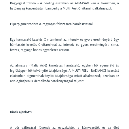
Ragyogást fokozó - A peeling esetében az ALMASAV van a fókuszban, a
hatóanyag koncentrátumban pedig a Multi-Peel C-vitamint alkalmazzuk.
Hiperpigmentációra & ragyogás fokozására hámlasztással.
Egy hámlasztó kezelés C-vitaminnal az intenzív és gyors eredményért: Egy
hámlasztó kezelés C-vitaminnal az intenzív és gyors eredményért: sima,
feszes, ragyogó bőr és egyenletes arcszín.
Az almasav (Malic Acid) kíméletes hámlasztó, egyben bőrregeneráló és
legfőképpen bőrhalványító tulajdonságú. A MULTI PEEL - RADIANCE kezelést
elsősorban pigmenthalványító tulajdonsága miatt alkalmazzuk, azonban az
anti-agingben is kiemelkedő hatékonysággal teljesít.
Kinek ajánlott?
A bőr változásai függnek az évszakoktól, a környezettől és az élet