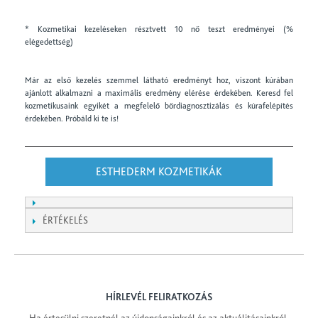
* Kozmetikai kezeléseken résztvett 10 nő teszt eredményei (%
elégedettség)
Már az első kezelés szemmel látható eredményt hoz, viszont kúrában
ajánlott alkalmazni a maximális eredmény elérése érdekében. Keresd fel
kozmetikusaink egyikét a megfelelő bőrdiagnosztizálás és kúrafelépítés
érdekében. Próbáld ki te is!
ESTHEDERM KOZMETIKÁK
ÉRTÉKELÉS
HÍRLEVÉL FELIRATKOZÁS