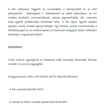
A bőr változásai függnek az évszakoktól, a környezettől és az élet
pillanataitól. Szükségletei is különböznek az adott pillanatban, az arc
minden területén: szennyeződések, ráncok, pigmentfoltok, stb., valamint
ezek egyedi problémákat hozhatnak létre. A bőr olyan egyedi ápolást
igényel, amely minden igényt kielégít. Egy kezelés, amely maximalizálja a
hatékonyságot és az eredményeket az intenzíven megújuló bőrön, miközben
biztosítja a regeneráló hatást.
EREDMÉNY:
A bőr simává, egységessé és fiatalossá válik. Textúrája finomodik, felszíne
simább. Az arcszín ragyogóbb.
Elvégzett teszt a PEEL-OFF MASZK AKTÍV HIALURONSAVra*
- A bőr azonnal hidratált 100%
- A ráncok és finom vonalak azonal kisímulnak 88%