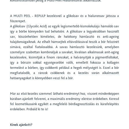
koncentrátumban pedig a Multi-Peel Hialuronsavat alkalmazzuk.
A MULTI PEEL - REPULP kezelésnél a glikolsav és a hialuronsav játssza a
főszerepet.
A glikolsav (Glycolic Acid) az egyik legismertebb kismolekulájú hámoldó sav
így a bőrbe könnyedén tud behatolni. A glikolsav a legyakrabban használt
sav, köszönhetően kíméletes, de hatékony hámlasztó és anti-ageing
tulajdonságaiknak. Az elhalt hámsejtek eltávolításával teszik a bőr felszínét
simává, ezáltal fiatalosabbá. A savas hámlasztó kezelésünk, amelyben
személyre szabottan kombináljuk a savakat, kiválóan alkalmasak anit-aging
kezelésekre, kisimítják a finom ráncokat, a halványítják a pigmentfoltokat,
így a bőrszín sokkal egységesebbé válik, emellett fokozza a kollagén
termelést a bőrben, így csökkenti például a hegek mélységét is. Ezzel a bőr
megfiatalodik, a ráncok csökkenek és a kezelés során alkalmazott
hatóanyagokat is könnyebben veszi fel a bőr.
Már az első kezelés szemmel látható eredményt hoz, viszont mindenképpen
kúrában ajánlott felvenni, a maximális eredmény elérése érdekében. Keresd
fel kozmetikusaink egyikét a megfelelő bőrdiagnosztizálás és kúrafelépítés
érdekében. Próbáld ki te is!
Kinek ajánlott?