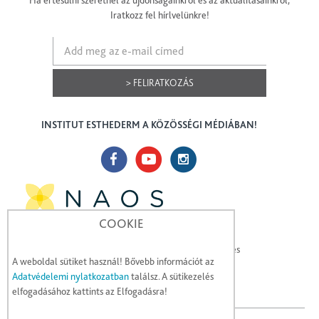
Ha értesülni szeretnél az újdonságainkról és az aktuálitásainkról,
Iratkozz fel hírlvelünkre!
> FELIRATKOZÁS
INSTITUT ESTHEDERM A KÖZÖSSÉGI MÉDIÁBAN!
COOKIE
A NAOS hisz az ökobiológiában, amely segítségével
hatékonyabban megóvhatja a bőr ökoszisztémáját, és
A weboldal sütiket használ! Bővebb információt az
megerősítheti a természetes mechanizmusait.
Adatvédelemi nylatkozatban
találsz. A sütikezelés
elfogadásához kattints az Elfogadásra!