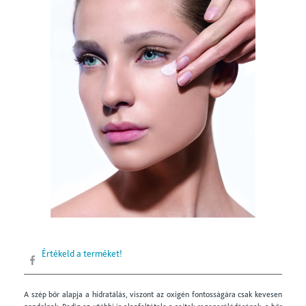
Értékeld a terméket!
A szép bőr alapja a hidratálás, viszont az oxigén fontosságára csak kevesen