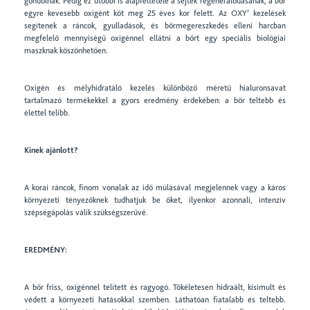
gondolnak. Pedig ez utóbbi is alapfeltétele a sejtek regenerálódásának, a bőr
egyre kevesebb oxigént köt meg 25 éves kor felett. Az OXY’ kezelések
segítenek a ráncok, gyulladások, és bőrmegereszkedés elleni harcban
megfelelő mennyiségű oxigénnel ellátni a bőrt egy speciális biológiai
maszknak köszönhetően.
Oxigén és mélyhidratáló kezelés különböző méretű hialuronsavat
tartalmazó termékekkel a gyors eredmény érdekében: a bőr teltebb és
élettel telibb.
Kinek ajánlott?
A korai ráncok, finom vonalak az idő múlásával megjelennek vagy a káros
környezeti tényezőknek tudhatjuk be őket, ilyenkor azonnali, intenzív
szépségápolás válik szükségszerűvé.
EREDMÉNY:
A bőr friss, oxigénnel telített és ragyogó. Tökéletesen hidraált, kisimult és
védett a környezeti hatásokkal szemben. Láthatóan fiatalabb és teltebb.