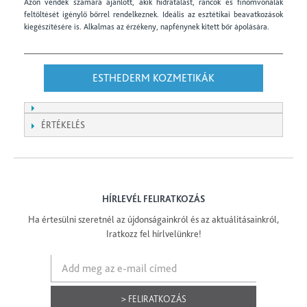
Azon vendék számára ajánlott, akik hidratálást, ráncok és finomvonalak
feltöltését igénylő bőrrel rendelkeznek. Ideális az esztétikai beavatkozások
kiegészítésére is. Alkalmas az érzékeny, napfénynek kitett bőr ápolására.
ESTHEDERM KOZMETIKÁK
ÉRTÉKELÉS
HÍRLEVÉL FELIRATKOZÁS
Ha értesülni szeretnél az újdonságainkról és az aktuálitásainkról,
Iratkozz fel hírlvelünkre!
> FELIRATKOZÁS