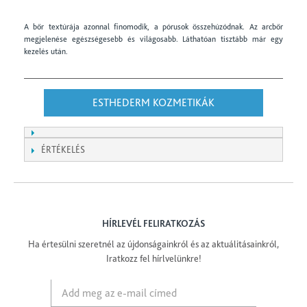
A bőr textúrája azonnal finomodik, a pórusok összehúzódnak. Az arcbőr
megjelenése egészségesebb és világosabb. Láthatóan tisztább már egy
kezelés után.
ESTHEDERM KOZMETIKÁK
ÉRTÉKELÉS
HÍRLEVÉL FELIRATKOZÁS
Ha értesülni szeretnél az újdonságainkról és az aktuálitásainkról,
Iratkozz fel hírlvelünkre!