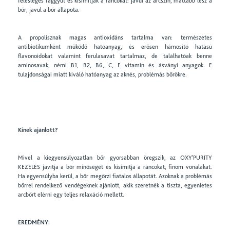
felesleges faggyút és kisimítják a ráncokat: javul az arcszín, mattabb lesz a
bőr, javul a bőr állapota.
A propolisznak magas antioxidáns tartalma van: természetes
antibiotikumként működő hatóanyag, és erősen hámosító hatású
flavonoidokat valamint ferulasavat tartalmaz, de találhatóak benne
aminosavak, némi B1, B2, B6, C, E vitamin és ásványi anyagok. E
tulajdonságai miatt kiváló hatóanyag az aknés, problémás bőrökre.
Kinek ajánlott?
Mivel a kiegyensúlyozatlan bőr gyorsabban öregszik, az OXY'PURITY
KEZELÉS javítja a bőr minőségét és kisimítja a ráncokat, finom vonalakat.
Ha egyensúlyba kerül, a bőr megőrzi fiatalos állapotát. Azoknak a problémás
bőrrel rendelkező vendégeknek ajánlott, akik szeretnék a tiszta, egyenletes
arcbőrt elérni egy teljes relaxáció mellett.
EREDMÉNY: