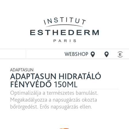
WEBSHOP
MEGNYITÁSA
ADAPTASUN
ADAPTASUN HIDRATÁLÓ
FÉNYVÉDŐ
150ML
Optimalizálja a természetes barnulást.
Megakadályozza a napsugárzás okozta
bőrörgedést. Erős napsugárzás ellen.