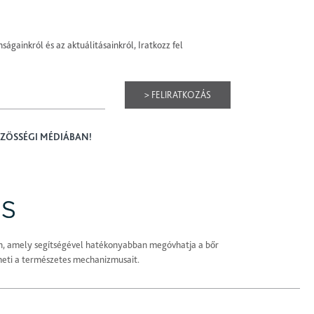
ságainkról és az aktuálitásainkról, Iratkozz fel
> FELIRATKOZÁS
ÖZÖSSÉGI MÉDIÁBAN!
n, amely segítségével hatékonyabban megóvhatja a bőr
heti a természetes mechanizmusait.