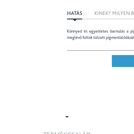
HATÁS
KINEK? MILYEN 
Könnyed és egyenletes barnulás a p
meglévő foltok túlzott pigmentálódását