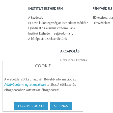
INSTITUT ESTHEDERM
FÉNYVÉDEL
A kezdetek
Előkészítés, tisz
Mi teszi különlegesség az Esthederm márkát?
Fényvédelem
Egyedülálló Celluláris víz formulánk
Institut Esthederm sejttudomány
A bőrápolás a szakterületünk.
ARCÁPOLÁS
Előkészítés, tisztítás
COOKIE
Energizálás
Ápolás
Fényvédelem
A weboldal sütiket használ! Bővebb információt az
Adatvédelemi nylatkozatban
találsz. A sütikezelés
elfogadásához kattints az Elfogadásra!
I ACCEPT COOKIES
SETTINGS