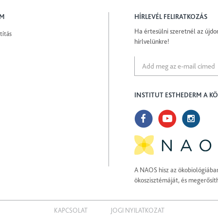
EM
HÍRLEVÉL FELIRATKOZÁS
Ha értesülni szeretnél az újdon
títás
hírlvelünkre!
INSTITUT ESTHEDERM A K
A NAOS hisz az ökobiológiába
ökoszisztémáját, és megerősít
KAPCSOLAT
JOGI NYILATKOZAT