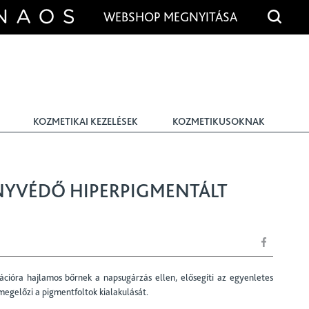
WEBSHOP MEGNYITÁSA
KOZMETIKAI KEZELÉSEK
KOZMETIKUSOKNAK
NYVÉDŐ HIPERPIGMENTÁLT
cióra hajlamos bőrnek a napsugárzás ellen, elősegíti az egyenletes
 megelőzi a pigmentfoltok kialakulását.