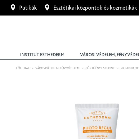
Patikák
Esztétikai központok és kozmetikák
INSTITUT ESTHEDERM
VÁROSI VÉDELEM, FÉNYVÉDE
FŐOLDAL
>
VÁROSI VÉDELEM, FÉNYVÉDELEM
>
BŐR IGÉNYE SZERINT
>
PIGMENTFOL