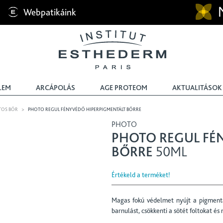
Webpatikáink
LEM
ARCÁPOLÁS
AGE PROTEOM
AKTUALITÁSOK
TOS BŐR
>
PHOTO REGUL FÉNYVÉDŐ HIPERPIGMENTÁLT BŐRRE
PHOTO
PHOTO REGUL FÉ
BŐRRE
50ML
Értékeld a terméket!
Magas fokú védelmet nyújt a pigmentá
barnulást, csökkenti a sötét foltokat és