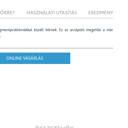
BŐRRE?
HASZNÁLATI UTASÍTÁS
EREDMÉNY
igmentproblémákkal küzdő bőrnek. Ez az arcápoló megelőzi a már
.
ONLINE VÁSÁRLÁS